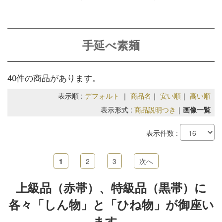
手延べ素麺
40件の商品があります。
表示順 :
デフォルト
｜
商品名
｜
安い順
｜
高い順
表示形式 :
商品説明つき
｜
画像一覧
表示件数 :
1
2
3
次へ
上級品（赤帯）、特級品（黒帯）に
各々「しん物」と「ひね物」が御座い
ます。