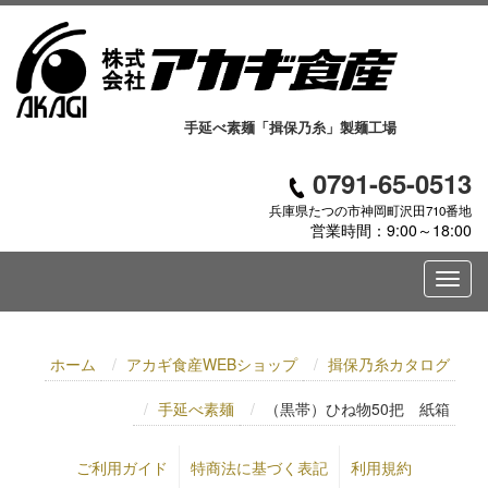
手延べ素麺「揖保乃糸」製麺工場
0791-65-0513
兵庫県たつの市神岡町沢田710番地
営業時間：9:00～18:00
ホーム
アカギ食産WEBショップ
揖保乃糸カタログ
手延べ素麺
（黒帯）ひね物50把 紙箱
ご利用ガイド
特商法に基づく表記
利用規約