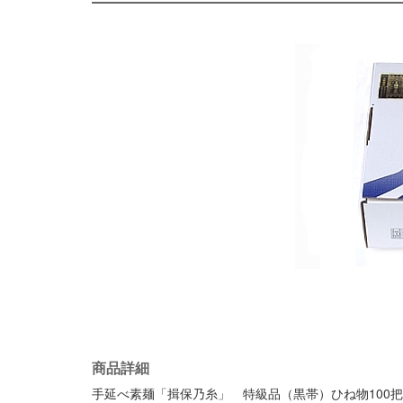
商品詳細
手延べ素麺「揖保乃糸」 特級品（黒帯）ひね物100