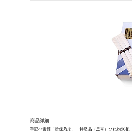
商品詳細
手延べ素麺「揖保乃糸」 特級品（黒帯）ひね物50把